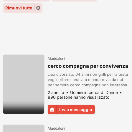
Rimuovi tutto
Maddaloni
cerco compagna per convivenza
ciao divorziato 64 anni non grilli per la testa
voglio rifarmi una vita e andare via da qui
per sempre cerco compagna non interessa
bellezza esteriore ma quella dentro essa
2 anni fa
Uomini in cerca di Donne
contattare solo wats app 3337837401 ciao.
890 persone hanno visualizzato
annuncio valito tutta italia.
Invia messaggio
Maddaloni