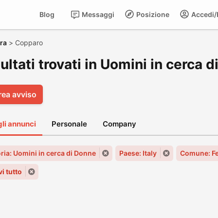
Blog
Messaggi
Posizione
Accedi/R
ra
>
Copparo
sultati trovati in Uomini in cerca
rea avviso
gli annunci
Personale
Company
ria: Uomini in cerca di Donne
Paese: Italy
Comune: Fe
i tutto