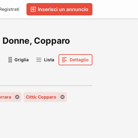
Inserisci un annuncio
egistrati
 di Donne, Copparo
Griglia
Lista
Dettaglio
rrara
Città: Copparo