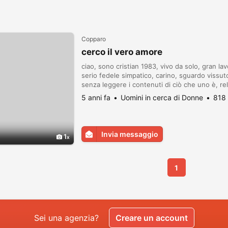
Copparo
cerco il vero amore
ciao, sono cristian 1983, vivo da solo, gran la
serio fedele simpatico, carino, sguardo vissuto
senza leggere i contenuti di ciò che uno è, re
quotidianamente alla ricerca di consensi tanto 
5 anni fa
Uomini in cerca di Donne
818 
Invia messaggio
1
1
Sei una agenzia?
Creare un account