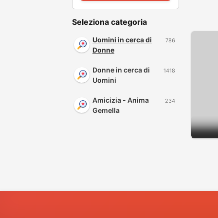
Seleziona categoria
Uomini in cerca di
786
Donne
Donne in cerca di
1418
Uomini
Amicizia - Anima
234
Gemella