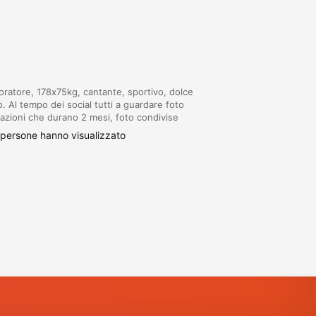
voratore, 178x75kg, cantante, sportivo, dolce
. Al tempo dei social tutti a guardare foto
lazioni che durano 2 mesi, foto condivise
per sentirsi accettati da più persone vir...
persone hanno visualizzato