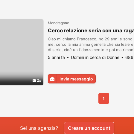
Mondragone
Cerco relazione seria con una rag
Ciao mi chiamo Francesco, ho 29 anni e sono 
me, cerco la mia anima gemella che sia leale e
di serio, cioè un fidanzamento e poi matrimon
volete conoscermi chiamatemi al 3801955636
5 anni fa
Uomini in cerca di Donne
686 
Invia messaggio
2
1
Sei una agenzia?
Creare un account