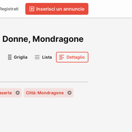
Inserisci un annuncio
egistrati
a di Donne, Mondragone
Griglia
Lista
Dettaglio
aserta
Città: Mondragone