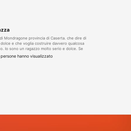
azza
di Mondragone provincia di Caserta. che dire di
 dolce e che voglia costruire davvero qualcosa
io. Io sono un ragazzo molto serio e dolce. Se
 o mandate un messaggio o aggiungetemi su...
persone hanno visualizzato