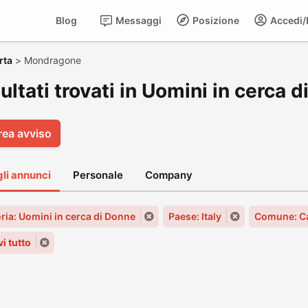
Blog
Messaggi
Posizione
Accedi/R
rta
>
Mondragone
sultati trovati in Uomini in cerc
rea avviso
gli annunci
Personale
Company
ria: Uomini in cerca di Donne
Paese: Italy
Comune: C
i tutto