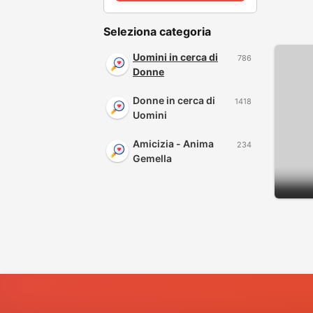
Seleziona categoria
Uomini in cerca di
786
Donne
Donne in cerca di
1418
Uomini
Amicizia - Anima
234
Gemella