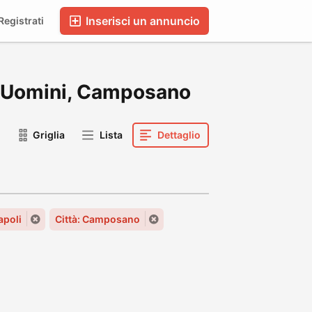
Inserisci un annuncio
egistrati
 di Uomini, Camposano
Griglia
Lista
Dettaglio
poli
Città: Camposano