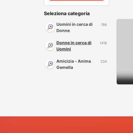
Seleziona categoria
Uomini in cerca di
786
Donne
Donne in cerca di
1418
Uomini
Amicizia - Anima
234
Gemella