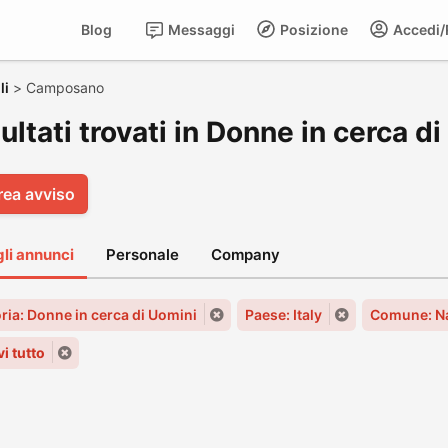
Blog
Messaggi
Posizione
Accedi/R
li
>
Camposano
sultati trovati in Donne in cerca
rea avviso
gli annunci
Personale
Company
ria: Donne in cerca di Uomini
Paese: Italy
Comune: Na
i tutto