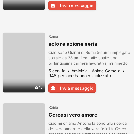
Amicizia o amore, per me sono parole, io mi
Invia messaggio
accontento di quello che mi si dà e non
chiedo nulla...
Roma
solo relazione seria
Ciao sono Gianni di Roma 56 anni impiegato
statale da 38 anni con alle spalle una
brillantissima carriera lavorativa, mi rimetto
in gioco adesso e ora della mia felicita"
5 anni fa
Amicizia - Anima Gemella
sogno una donna seria, leale sincera di sani
948 persone hanno visualizzato
principi una che come me vuole continuare
a credere che l"amore vero esiste sono
1
Invia messaggio
separato da pochissimo ma gia" stanco della
solitudine anche pe...
Roma
Cercasi vero amore
Ciao mi chiamo Antonella sono alla ricerca
del vero amore e della vera felicità. Cerco