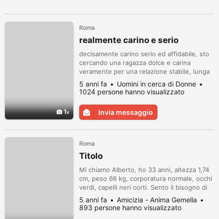
Roma
realmente carino e serio
decisamente carino serio ed affidabile, sto
cercando una ragazza dolce e carina
veramente per una relazione stabile, lunga
nel tempo e sincera, sono un tipo
5 anni fa
Uomini in cerca di Donne
dolcissimo sensibile e che ama la sincerita’,
1024 persone hanno visualizzato
dai si vive solo una volta sono graditi
sms….ti aspetto.
1
Invia messaggio
Roma
Titolo
Mi chiamo Alberto, ho 33 anni, altezza 1,74
cm, peso 66 kg, corporatura normale, occhi
verdi, capelli neri corti. Sento il bisogno di
avere vicino una donna, é un'esigenza sia
5 anni fa
Amicizia - Anima Gemella
spirituale che fisica, finché era solo fisica
893 persone hanno visualizzato
riuscivo a farne a meno, ma non lo é piú.