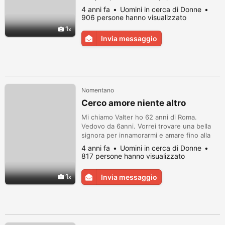
4 anni fa
Uomini in cerca di Donne
906 persone hanno visualizzato
1
Invia messaggio
Nomentano
Cerco amore niente altro
Mi chiamo Valter ho 62 anni di Roma.
Vedovo da 6anni. Vorrei trovare una bella
signora per innamorarmi e amare fino alla
fine. Vorrei riconquistare il cuore di una
4 anni fa
Uomini in cerca di Donne
donna e amarla seriamemte.
817 persone hanno visualizzato
1
Invia messaggio