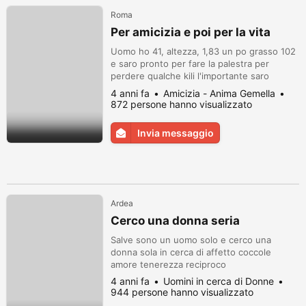
Roma
Per amicizia e poi per la vita
Uomo ho 41, altezza, 1,83 un po grasso 102
e saro pronto per fare la palestra per
perdere qualche kili l'importante saro
tranquillo perche io penso tropo, sto
4 anni fa
Amicizia - Anima Gemella
cercando una amica vera che crede una
872 persone hanno visualizzato
cosa se chiama Amore, io promesso di
combattere per vivere un vita stabile e
Invia messaggio
tranquilla e faro il massimo possibile della
mia energia per lavorare per una bella vi...
Ardea
Cerco una donna seria
Salve sono un uomo solo e cerco una
donna sola in cerca di affetto coccole
amore tenerezza reciproco
4 anni fa
Uomini in cerca di Donne
944 persone hanno visualizzato