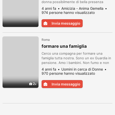
donna possibilmente di bella presenza
gentile e affettuosa per relazione
4 anni fa
Amicizia - Anima Gemella
stabile,sono benestante
974 persone hanno visualizzato
Invia messaggio
Roma
formare una famiglia
Cerco una compagna per formare una
famiglia tutta nostra. Sono un ex Guardia in
pensione. Amo i bambini. Non fumo e non
bevo.
4 anni fa
Uomini in cerca di Donne
970 persone hanno visualizzato
2
Invia messaggio