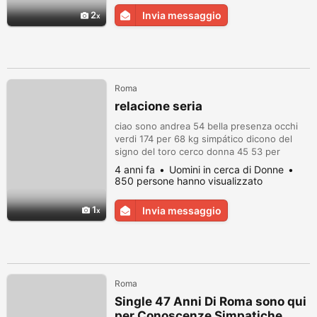
2
Invia messaggio
Roma
relacione seria
ciao sono andrea 54 bella presenza occhi
verdi 174 per 68 kg simpático dicono del
signo del toro cerco donna 45 53 per
convivencia poi prima conoscenza seria
4 anni fa
Uomini in cerca di Donne
sportiva amantes viaggi a
850 persone hanno visualizzato
1
Invia messaggio
Roma
Single 47 Anni Di Roma sono qui
per Conoscenze Simpatiche