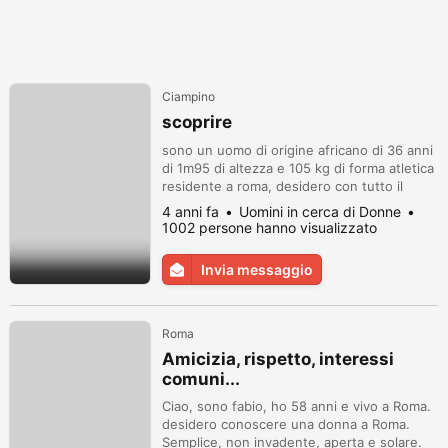
Ciampino
scoprire
sono un uomo di origine africano di 36 anni
di 1m95 di altezza e 105 kg di forma atletica
residente a roma, desidero con tutto il
rispetto per le donne di conoscere
4 anni fa
Uomini in cerca di Donne
qualcuno che condivida un sentimento di
1002 persone hanno visualizzato
dialogo e serio rispetto e amore per il
benessere di noi perché sono molto gentile
Invia messaggio
e rispettoso, contattami se lo desideri.
Roma
Amicizia, rispetto, interessi
comuni...
Ciao, sono fabio, ho 58 anni e vivo a Roma.
desidero conoscere una donna a Roma.
Semplice, non invadente, aperta e solare.