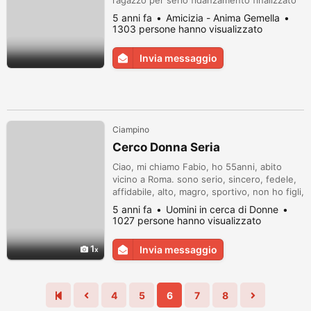
ragazzo per serio fidanzamento finalizzato
al matrimonio.
5 anni fa
Amicizia - Anima Gemella
1303 persone hanno visualizzato
Invia messaggio
Ciampino
Cerco Donna Seria
Ciao, mi chiamo Fabio, ho 55anni, abito
vicino a Roma. sono serio, sincero, fedele,
affidabile, alto, magro, sportivo, non ho figli,
abito per conto mio, sono indipendente, di
5 anni fa
Uomini in cerca di Donne
lavoro sono Tecnico, sto'cercando una
1027 persone hanno visualizzato
Donna Seria, di età da 30 a 45 anni anche di
altre regioni, con cui condividere il bello
1
Invia messaggio
della vita è il futuro insieme. Aspettando
tua risposta. ...
4
5
6
7
8