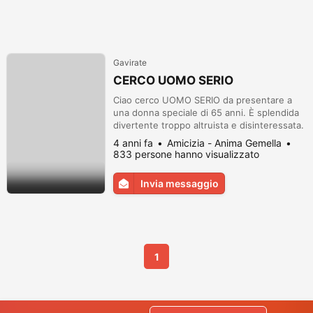
Gavirate
CERCO UOMO SERIO
Ciao cerco UOMO SERIO da presentare a
una donna speciale di 65 anni. È splendida
divertente troppo altruista e disinteressata.
È la migliore amica e la migliore compagna.
4 anni fa
Amicizia - Anima Gemella
Se sei un UN UOMO SERIO e anche solo la
833 persone hanno visualizzato
metà di buona persona che la mia amica;
per favore scrivimi e le facciamo una
Invia messaggio
sorpresa. (Lombardia). Spero non essere
ingenua confidando che le perso...
1