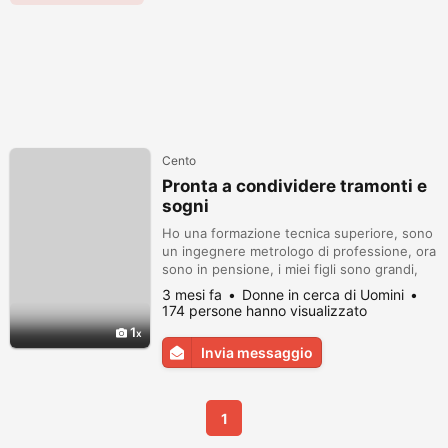
Cento
Pronta a condividere tramonti e
sogni
Ho una formazione tecnica superiore, sono
un ingegnere metrologo di professione, ora
sono in pensione, i miei figli sono grandi,
non fumo e non sopporto l'odore del
3 mesi fa
Donne in cerca di Uomini
tabacco, sono una persona equilibrata e
174 persone hanno visualizzato
calma, amo leggere e imparare cose nuove,
1
passeggiare al parco, amo gli animali, ho
Invia messaggio
quattro gatti adottati
1