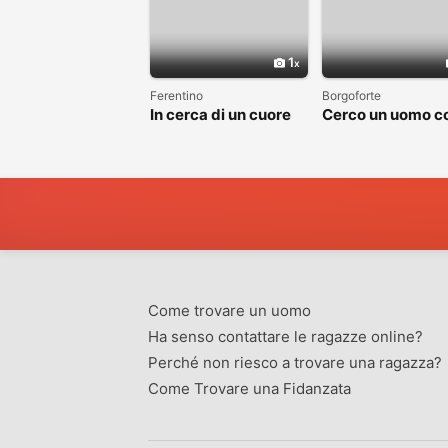
1
Ferentino
Borgoforte
In cerca di un cuore
Cerco un uomo c
sincero
cui costruire
qualcosa di vero
Come trovare un uomo
Ha senso contattare le ragazze online?
Perché non riesco a trovare una ragazza?
Come Trovare una Fidanzata