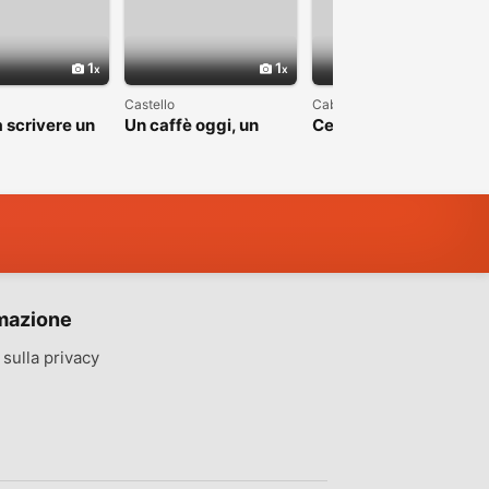
1
1
1
Castello
Cabras
 scrivere un
Un caffè oggi, un
Cerco una bella
apitolo
sorriso domani
storia, non una favola
mazione
sulla privacy