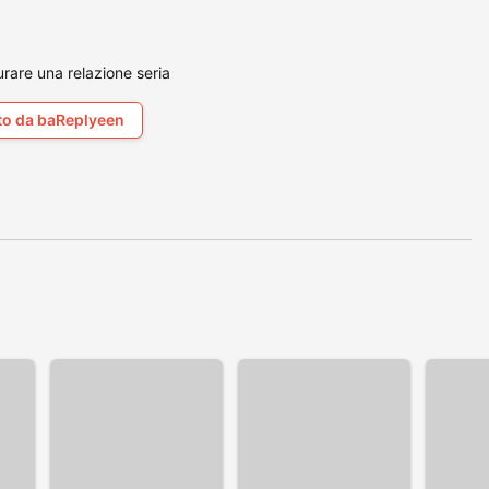
rare una relazione seria
to da baReplyeen