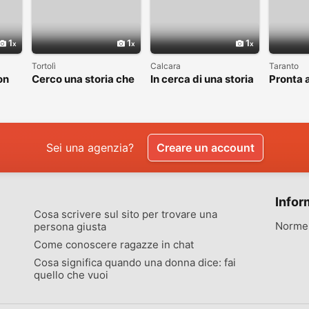
1
1
1
Tortolì
Calcara
Taranto
on
Cerco una storia che
In cerca di una storia
Pronta a
valga la pena
che valga la pena
nuovo c
raccontare
vivere
Sei una agenzia?
Creare un account
Infor
Cosa scrivere sul sito per trovare una
Norme 
persona giusta
Come conoscere ragazze in chat
Cosa significa quando una donna dice: fai
quello che vuoi