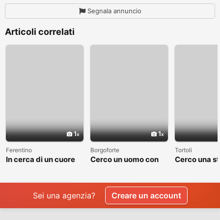
Segnala annuncio
Articoli correlati
1
1
Ferentino
Borgoforte
Tortolì
In cerca di un cuore
Cerco un uomo con
Cerco una st
sincero
cui costruire
valga la pen
qualcosa di vero
raccontare
Sei una agenzia?
Creare un account