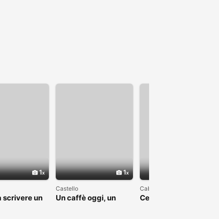
1
1
1
Castello
Cabras
 scrivere un
Un caffè oggi, un
Cerco una bella
apitolo
sorriso domani
storia, non una favola