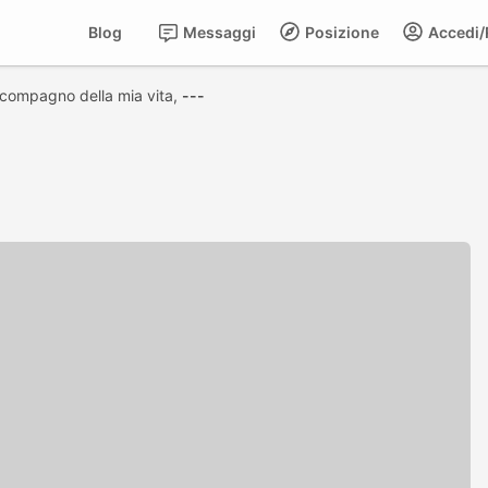
Blog
Messaggi
Posizione
Accedi/R
compagno della mia vita,
---