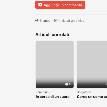
Aggiungi un commento
Stampa
Invia ad un amico
Articoli correlati
1
Ferentino
Borgoforte
In cerca di un cuore
Cerco un uomo c
sincero
cui costruire
qualcosa di vero