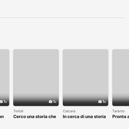
1
1
1
Tortolì
Calcara
Taranto
on
Cerco una storia che
In cerca di una storia
Pronta a
valga la pena
che valga la pena
nuovo c
raccontare
vivere