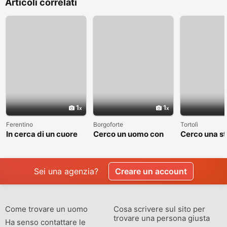
Articoli correlati
1
1
Ferentino
Borgoforte
Tortolì
In cerca di un cuore
Cerco un uomo con
Cerco una st
sincero
cui costruire
valga la pen
qualcosa di vero
raccontare
Sei una agenzia?
Creare un account
Come trovare un uomo
Cosa scrivere sul sito per
trovare una persona giusta
Ha senso contattare le