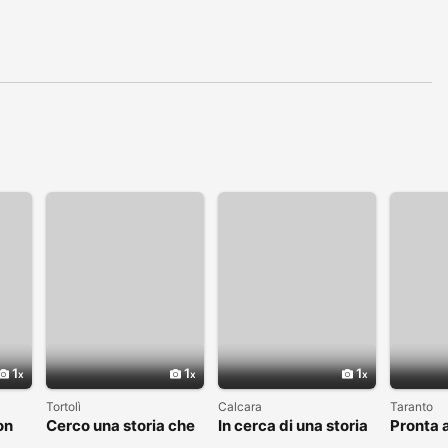
1
1
1
Tortolì
Calcara
Taranto
on
Cerco una storia che
In cerca di una storia
Pronta a
valga la pena
che valga la pena
nuovo c