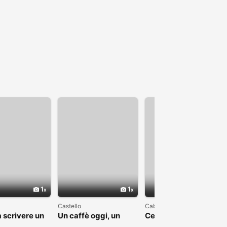
1
1
1
Castello
Cabras
 scrivere un
Un caffè oggi, un
Cerco una bella
apitolo
sorriso domani
storia, non una favola