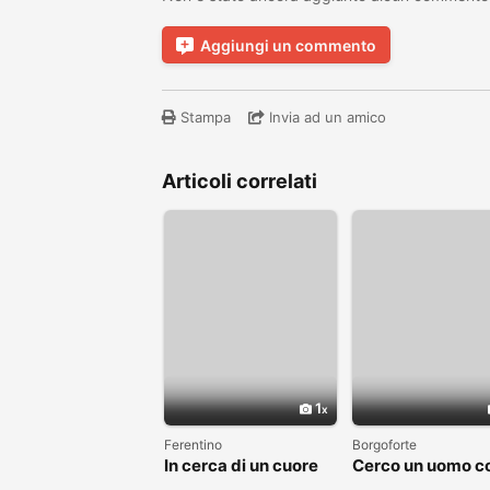
Aggiungi un commento
Stampa
Invia ad un amico
Articoli correlati
1
Ferentino
Borgoforte
In cerca di un cuore
Cerco un uomo c
sincero
cui costruire