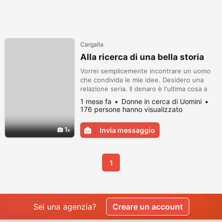
Cargalla
Alla ricerca di una bella storia
Vorrei semplicemente incontrare un uomo
che condivida le mie idee. Desidero una
relazione seria. Il denaro è l'ultima cosa a
cui penso, ma non ho intenzione di
1 mese fa
Donne in cerca di Uomini
mantenere nessuno.
176 persone hanno visualizzato
1
Invia messaggio
1
Sei una agenzia?
Creare un account