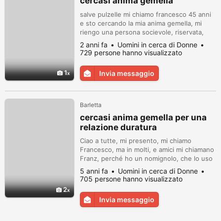
cercasi anima gemella
salve pulzelle mi chiamo francesco 45 anni
e sto cercando la mia anima gemella, mi
riengo una persona socievole, riservata,
molto loquace, sensibile, molto romantico
2 anni fa
Uomini in cerca di Donne
coccolone e molto affetuoso... il resto
729 persone hanno visualizzato
scopritelo voi.... sto cercando la mia nima
gemella per una relazione seria ti cerco
1
Invia messaggio
timida, semplice, dolce, e coccolona e
affettuosa e dolce e capace di...
Barletta
cercasi anima gemella per una
relazione duratura
Ciao a tutte, mi presento, mi chiamo
Francesco, ma in molti, e amici mi chiamano
Franz, perché ho un nomignolo, che lo uso
quando faccio il Deejay che sono
5 anni fa
Uomini in cerca di Donne
fortemente appassionato, e realizzo mix per
705 persone hanno visualizzato
una radio veronese web…,ho 43 anni, sono
2
un uomo molto passionale, alcune volte
Invia messaggio
estroverso, altre volte introverso, molto
sensibile ,cucciolone, affettuoso, att...