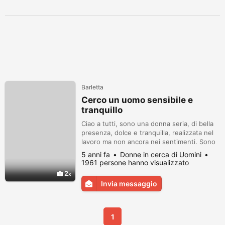
Barletta
Cerco un uomo sensibile e
tranquillo
Ciao a tutti, sono una donna seria, di bella
presenza, dolce e tranquilla, realizzata nel
lavoro ma non ancora nei sentimenti. Sono
single, senza figli. Cerco un uomo onesto e
5 anni fa
Donne in cerca di Uomini
protettivo, solo come me, con cui iniziare a
1961 persone hanno visualizzato
costruire un futuro meraviglioso insieme,
2
fatto di gioia, amore e rispetto reciproco.
Invia messaggio
Se ci sei, io son qui http://italia.donne-
single.com/...
1