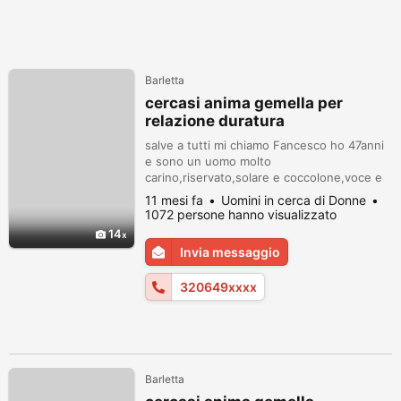
Barletta
cercasi anima gemella per
relazione duratura
salve a tutti mi chiamo Fancesco ho 47anni
e sono un uomo molto
carino,riservato,solare e coccolone,voce e
sguardo sensuale,e sto cercando la mia
11 mesi fa
Uomini in cerca di Donne
compagna ,e la mia futura anima
1072 persone hanno visualizzato
gemella,per una relazione duratura a scopo
14
matrimoniale ,ti cerco donna matura o
Invia messaggio
ragazza pari requisiti,e con la voglia di
risvegliarmi e donarmi attenzioni e coccole
320649xxxx
ti cerco simpat...
Barletta