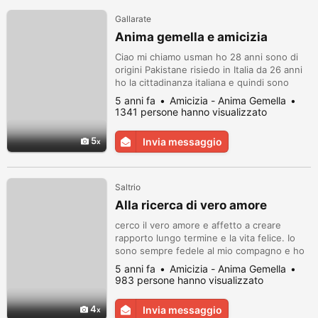
Gallarate
Anima gemella e amicizia
Ciao mi chiamo usman ho 28 anni sono di
origini Pakistane risiedo in Italia da 26 anni
ho la cittadinanza italiana e quindi sono
cittadino italiano e ne vado fiero io amo
5 anni fa
Amicizia - Anima Gemella
questo paese. Sono un tifoso del Milan e mi
1341 persone hanno visualizzato
sono ateo mi piacciono i cani viaggiare e la
tecnologia. Sto cercando anima gemella che
5
Invia messaggio
sia fedele sincera e bella. In una coppia ci
vuole fiduci...
Saltrio
Alla ricerca di vero amore
cerco il vero amore e affetto a creare
rapporto lungo termine e la vita felice. Io
sono sempre fedele al mio compagno e ho
sempre assicurarsi che mio marito ottiene il
5 anni fa
Amicizia - Anima Gemella
meglio di me… https://italia.donne-
983 persone hanno visualizzato
single.com/memberid/2001328826725_de5
0862d
4
Invia messaggio