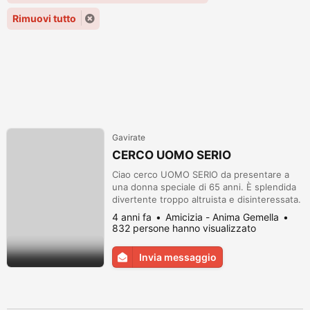
Rimuovi tutto
Gavirate
CERCO UOMO SERIO
Ciao cerco UOMO SERIO da presentare a
una donna speciale di 65 anni. È splendida
divertente troppo altruista e disinteressata.
È la migliore amica e la migliore compagna.
4 anni fa
Amicizia - Anima Gemella
Se sei un UN UOMO SERIO e anche solo la
832 persone hanno visualizzato
metà di buona persona che la mia amica;
per favore scrivimi e le facciamo una
Invia messaggio
sorpresa. (Lombardia). Spero non essere
ingenua confidando che le perso...