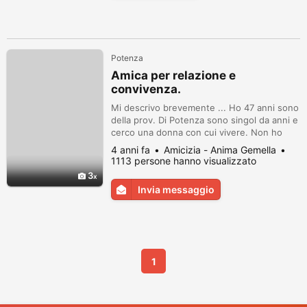
Potenza
Amica per relazione e
convivenza.
Mi descrivo brevemente ... Ho 47 anni sono
della prov. Di Potenza sono singol da anni e
cerco una donna con cui vivere. Non ho
esigenze particolari sono autosufficente e
4 anni fa
Amicizia - Anima Gemella
stabile, mi piace viaggiare e fare sport in
1113 persone hanno visualizzato
genere ho diversi hobby e pregerisco la
3
natura alla cittá. Preferisco una donna libera
Invia messaggio
da poter soddisfare e potrei raggiungerla
se delle regioni ...
1