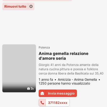
Rimuovi tutto
Potenza
Anima gemella relazione
d'amore seria
Giorgio 41 anni da Potenza amante della
natura cucina pittura e poesia e folklore
cerca donna libera della Basilicata sui 35,40
anni amante del folklore della Basilicata. Al
1 anno fa
Amicizia - Anima Gemella
momento non lavoro ma sto cercando
1250 persone hanno visualizzato
qualcosa, lavoro e amore. Info in privato
3
3711827913
Invia messaggio
371182xxxx