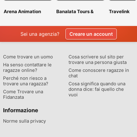
Arena Animation
Banalata Tours &
Travelink
Shyambazar
Travels
Sei una agenzia?
Creare un account
Come trovare un uomo
Cosa scrivere sul sito per
trovare una persona giusta
Ha senso contattare le
ragazze online?
Come conoscere ragazze in
chat
Perché non riesco a
trovare una ragazza?
Cosa significa quando una
donna dice: fai quello che
Come Trovare una
vuoi
Fidanzata
Informazione
Norme sulla privacy