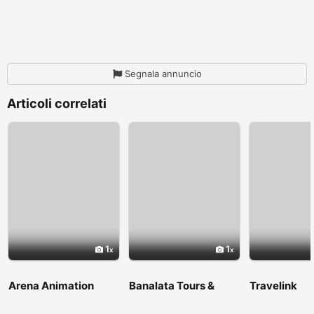
Segnala annuncio
Articoli correlati
1
1
Arena Animation
Banalata Tours &
Travelink
Shyambazar
Travels