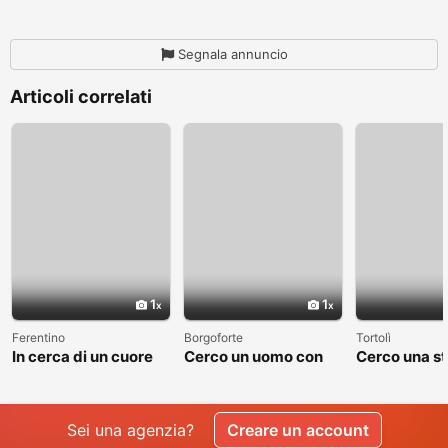
Segnala annuncio
Articoli correlati
1
1
Ferentino
Borgoforte
Tortolì
In cerca di un cuore
Cerco un uomo con
Cerco una st
sincero
cui costruire
valga la pen
qualcosa di vero
raccontare
Sei una agenzia?
Creare un account