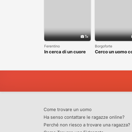
1
Ferentino
Borgoforte
In cerca di un cuore
Cerco un uomo c
sincero
cui costruire
qualcosa di vero
Come trovare un uomo
Ha senso contattare le ragazze online?
Perché non riesco a trovare una ragazza?