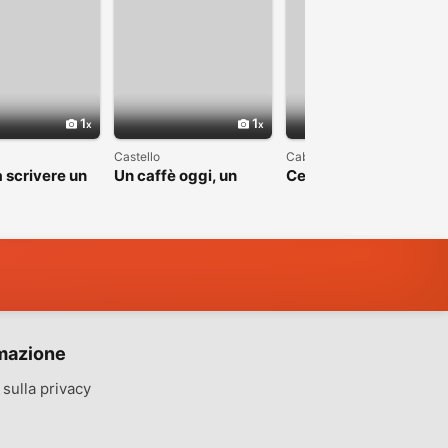
1
1
1
Castello
Cabras
 scrivere un
Un caffè oggi, un
Cerco una bella
apitolo
sorriso domani
storia, non una favola
mazione
sulla privacy