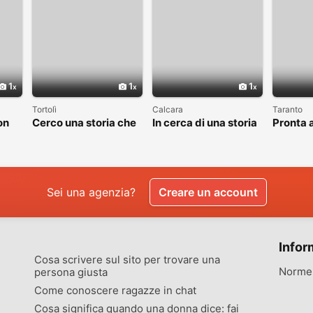
1
1
1
Tortolì
Calcara
Taranto
on
Cerco una storia che
In cerca di una storia
Pronta a
valga la pena
che valga la pena
nuovo c
raccontare
vivere
Sei una agenzia?
Creare un account
Infor
Cosa scrivere sul sito per trovare una
Norme 
persona giusta
Come conoscere ragazze in chat
Cosa significa quando una donna dice: fai