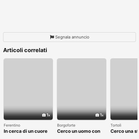
Segnala annuncio
Articoli correlati
1
1
Ferentino
Borgoforte
Tortolì
In cerca di un cuore
Cerco un uomo con
Cerco una st
sincero
cui costruire
valga la pen