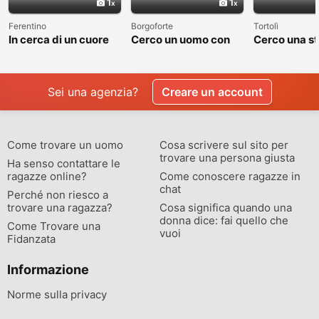
1
1
Ferentino
Borgoforte
Tortolì
In cerca di un cuore
Cerco un uomo con
Cerco una st
sincero
cui costruire
valga la pen
qualcosa di vero
raccontare
Sei una agenzia?
Creare un account
Come trovare un uomo
Cosa scrivere sul sito per
trovare una persona giusta
Ha senso contattare le
ragazze online?
Come conoscere ragazze in
chat
Perché non riesco a
trovare una ragazza?
Cosa significa quando una
donna dice: fai quello che
Come Trovare una
vuoi
Fidanzata
Informazione
Norme sulla privacy