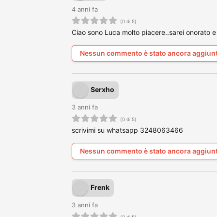
4 anni fa
(0 di 5)
Ciao sono Luca molto piacere..sarei onorato e 
Nessun commento è stato ancora aggiun
Serxho
3 anni fa
(0 di 5)
scrivimi su whatsapp 3248063466
Nessun commento è stato ancora aggiun
Frenk
3 anni fa
(0 di 5)