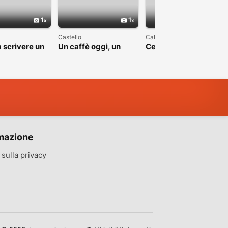
1
1
1
Castello
Cabras
 scrivere un
Un caffè oggi, un
Cerco una bella
apitolo
sorriso domani
storia, non una favola
mazione
sulla privacy