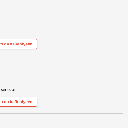
to da baReplyeen
serio. :s
to da baReplyeen