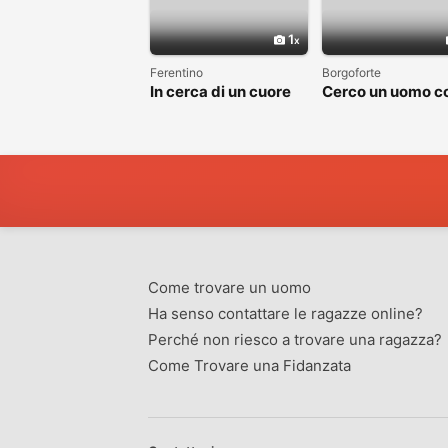
1
Ferentino
Borgoforte
In cerca di un cuore
Cerco un uomo c
sincero
cui costruire
qualcosa di vero
Come trovare un uomo
Ha senso contattare le ragazze online?
Perché non riesco a trovare una ragazza?
Come Trovare una Fidanzata