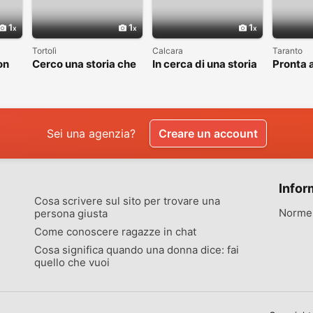
1
1
1
Tortolì
Calcara
Taranto
on
Cerco una storia che
In cerca di una storia
Pronta a
valga la pena
che valga la pena
nuovo c
raccontare
vivere
Sei una agenzia?
Creare un account
Infor
Cosa scrivere sul sito per trovare una
Norme 
persona giusta
Come conoscere ragazze in chat
Cosa significa quando una donna dice: fai
quello che vuoi