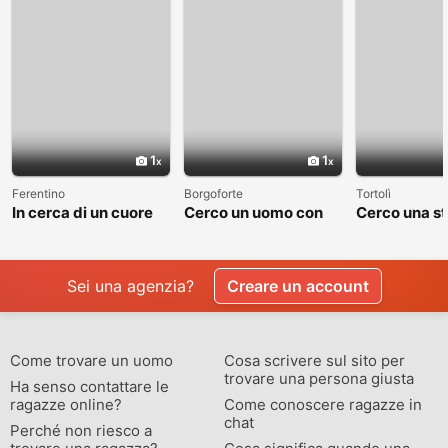
1
1
Ferentino
Borgoforte
Tortolì
In cerca di un cuore
Cerco un uomo con
Cerco una st
sincero
cui costruire
valga la pen
qualcosa di vero
raccontare
Sei una agenzia?
Creare un account
Come trovare un uomo
Cosa scrivere sul sito per
trovare una persona giusta
Ha senso contattare le
ragazze online?
Come conoscere ragazze in
chat
Perché non riesco a