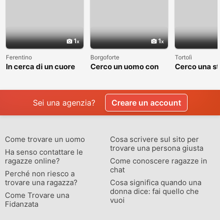
1
1
Ferentino
Borgoforte
Tortolì
In cerca di un cuore
Cerco un uomo con
Cerco una st
sincero
cui costruire
valga la pen
qualcosa di vero
raccontare
Sei una agenzia?
Creare un account
Come trovare un uomo
Cosa scrivere sul sito per
trovare una persona giusta
Ha senso contattare le
ragazze online?
Come conoscere ragazze in
chat
Perché non riesco a
trovare una ragazza?
Cosa significa quando una
donna dice: fai quello che
Come Trovare una
vuoi
Fidanzata