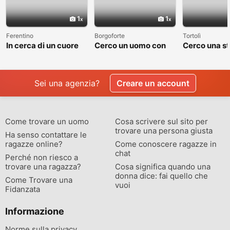
1
1
Ferentino
Borgoforte
Tortolì
In cerca di un cuore
Cerco un uomo con
Cerco una st
sincero
cui costruire
valga la pen
qualcosa di vero
raccontare
Sei una agenzia?
Creare un account
Come trovare un uomo
Cosa scrivere sul sito per
trovare una persona giusta
Ha senso contattare le
ragazze online?
Come conoscere ragazze in
chat
Perché non riesco a
trovare una ragazza?
Cosa significa quando una
donna dice: fai quello che
Come Trovare una
vuoi
Fidanzata
Informazione
Norme sulla privacy