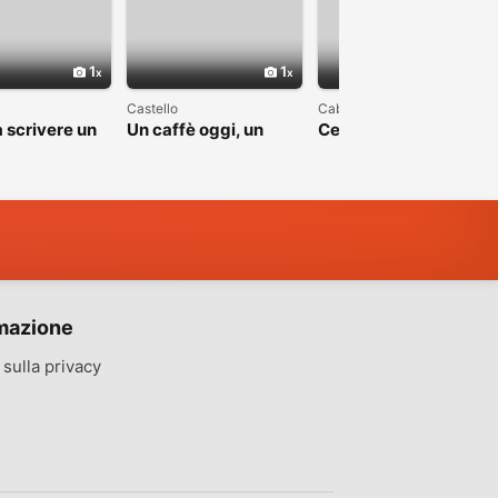
1
1
1
Castello
Cabras
 scrivere un
Un caffè oggi, un
Cerco una bella
apitolo
sorriso domani
storia, non una favola
mazione
sulla privacy