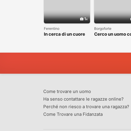
1
Ferentino
Borgoforte
In cerca di un cuore
Cerco un uomo c
sincero
cui costruire
qualcosa di vero
Come trovare un uomo
Ha senso contattare le ragazze online?
Perché non riesco a trovare una ragazza?
Come Trovare una Fidanzata