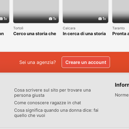
1
1
1
Tortolì
Calcara
Taranto
on
Cerco una storia che
In cerca di una storia
Pronta a
valga la pena
che valga la pena
nuovo c
raccontare
vivere
Sei una agenzia?
Creare un account
Infor
Cosa scrivere sul sito per trovare una
Norme 
persona giusta
Come conoscere ragazze in chat
Cosa significa quando una donna dice: fai
quello che vuoi