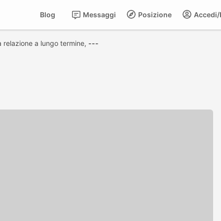
Blog
Messaggi
Posizione
Accedi/R
na relazione a lungo termine,
---