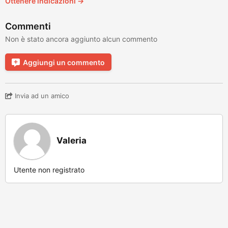
Ottenere indicazioni →
Commenti
Non è stato ancora aggiunto alcun commento
Aggiungi un commento
Invia ad un amico
Valeria
Utente non registrato