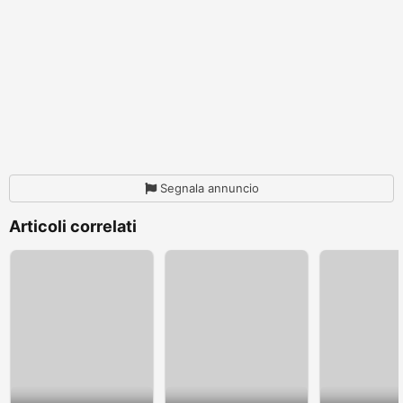
Segnala annuncio
Articoli correlati