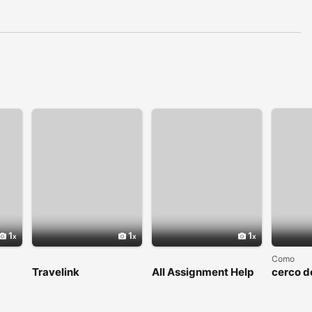
1
1
1
Como
Travelink
All Assignment Help
cerco d
Australia
amicizi