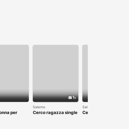
1
Salerno
Salerno
onna per
Cerco ragazza single
Cerco ragazza di
a
x fidanzamento serio
salerno con cui fare
amicizia