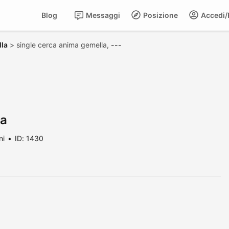
Blog
Messaggi
Posizione
Accedi/R
lla
>
single cerca anima gemella,
---
la
ni
ID: 1430