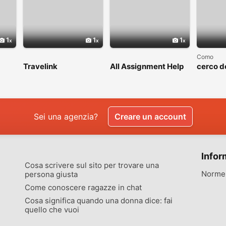
1
1
1
Como
Travelink
All Assignment Help
cerco d
Australia
amicizi
Sei una agenzia?
Creare un account
Infor
Cosa scrivere sul sito per trovare una
Norme 
persona giusta
Come conoscere ragazze in chat
Cosa significa quando una donna dice: fai
quello che vuoi