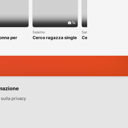
1
Salerno
Salerno
onna per
Cerco ragazza single
Cerco ragazza di
a
x fidanzamento serio
salerno con cui fare
amicizia
mazione
sulla privacy