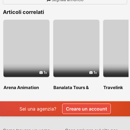
Articoli correlati
1
1
Arena Animation
Banalata Tours &
Travelink
Shyambazar
Travels
Sei una agenzia?
Creare un account