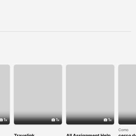
1
1
1
Como
Travelink
All Assignment Help
cerco d