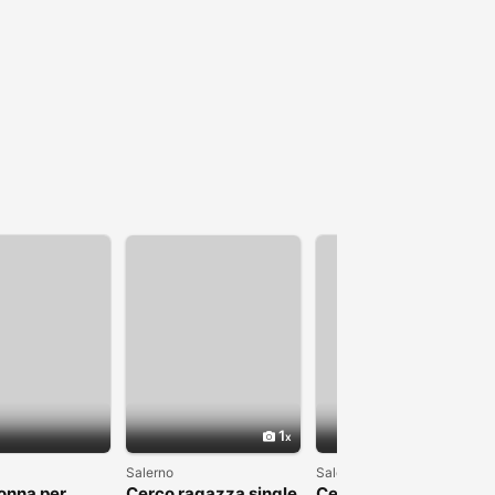
1
Salerno
Salerno
onna per
Cerco ragazza single
Cerco ragazza di